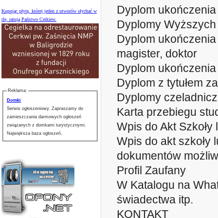
Dyplom ukończenia 
Kupując płytę, której jeden z utworów słychać w
tle, ratują Państwo Cerkiew.
Dyplomy Wyższych 
Dyplom ukończenia s
magister, doktor
Dyplom ukończenia 
Dyplom z tytułem za
Reklama:
Dyplomy czeladnicze
Domki
Karta przebiegu stu
Serwis ogłoszeniowy. Zapraszamy do
zamieszczania darmowych ogłoszeń
Wpis do Akt Szkoły 
związanych z domkami turystycznymi.
Największa baza ogłoszeń.
Wpis do akt szkoły 
dokumentów możliwy
Profil Zaufany
W Katalogu na What
świadectwa itp.
KONTAKT