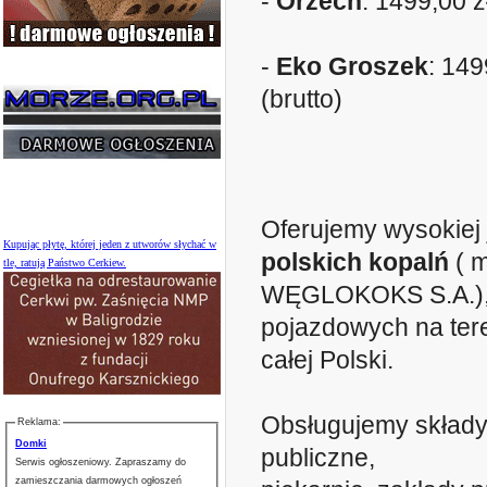
-
Orzech
: 1499,00 zł
-
Eko Groszek
: 149
(brutto)
Oferujemy wysokiej
Kupując płytę, której jeden z utworów słychać w
polskich kopalń
( m
tle, ratują Państwo Cerkiew.
WĘGLOKOKS S.A.), d
pojazdowych na ter
całej Polski.
Obsługujemy składy w
Reklama:
Domki
publiczne,
Serwis ogłoszeniowy. Zapraszamy do
zamieszczania darmowych ogłoszeń